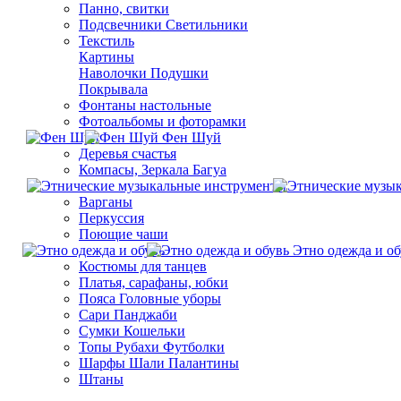
Панно, свитки
Подсвечники Светильники
Текстиль
Картины
Наволочки Подушки
Покрывала
Фонтаны настольные
Фотоальбомы и фоторамки
Фен Шуй
Деревья счастья
Компасы, Зеркала Багуа
Варганы
Перкуссия
Поющие чаши
Этно одежда и об
Костюмы для танцев
Платья, сарафаны, юбки
Пояса Головные уборы
Сари Панджаби
Сумки Кошельки
Топы Рубахи Футболки
Шарфы Шали Палантины
Штаны