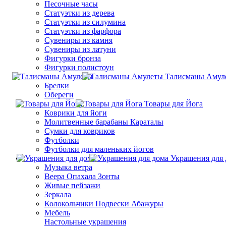
Песочные часы
Статуэтки из дерева
Статуэтки из силумина
Статуэтки из фарфора
Сувениры из камня
Сувениры из латуни
Фигурки бронза
Фигурки полистоун
Талисманы Амул
Брелки
Обереги
Товары для Йога
Коврики для йоги
Молитвенные барабаны Караталы
Сумки для ковриков
Футболки
Футболки для маленьких йогов
Украшения для 
Музыка ветра
Веера Опахала Зонты
Живые пейзажи
Зеркала
Колокольчики Подвески Абажуры
Мебель
Настольные украшения