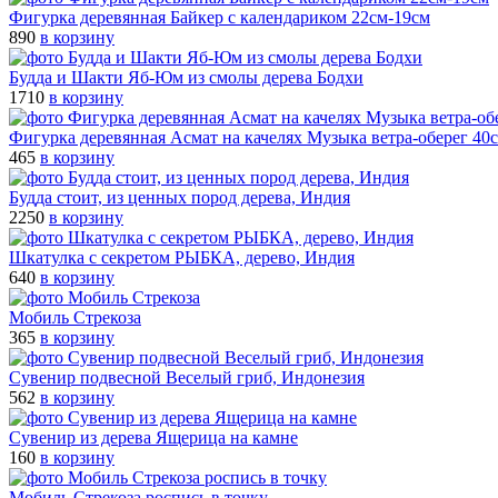
Фигурка деревянная Байкер с календариком 22см-19см
890
в корзину
Будда и Шакти Яб-Юм из смолы дерева Бодхи
1710
в корзину
Фигурка деревянная Асмат на качелях Музыка ветра-оберег 40
465
в корзину
Будда стоит, из ценных пород дерева, Индия
2250
в корзину
Шкатулка с секретом РЫБКА, дерево, Индия
640
в корзину
Мобиль Стрекоза
365
в корзину
Сувенир подвесной Веселый гриб, Индонезия
562
в корзину
Сувенир из дерева Ящерица на камне
160
в корзину
Мобиль Стрекоза роспись в точку