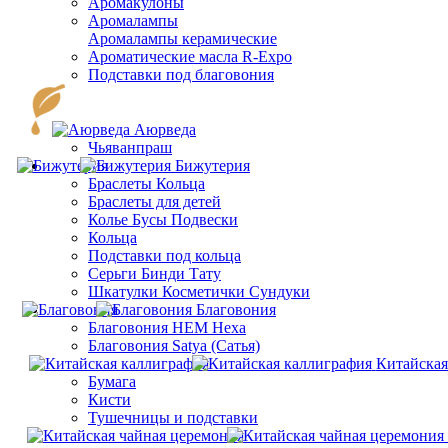
Аромакулоны
Аромалампы
Aромалампы керамические
Ароматические масла R-Expo
Подставки под благовония
Аюрведа
Чьяванпраш
Бижутерия
Браслеты Кольца
Браслеты для детей
Колье Бусы Подвески
Кольца
Подставки под кольца
Серьги Бинди Тату
Шкатулки Косметички Сундуки
Благовония
Благовония HEM Hexa
Благовония Satya (Сатья)
Китайская
Бумага
Кисти
Тушечницы и подставки