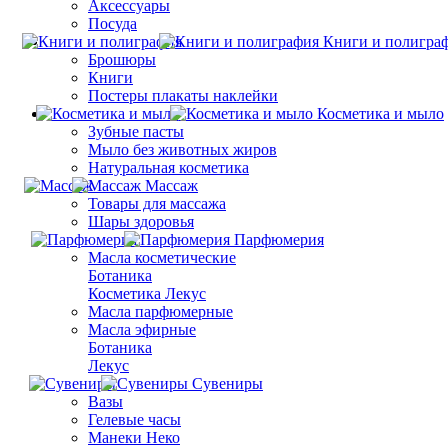
Аксессуары
Посуда
Книги и полигра
Брошюры
Книги
Постеры плакаты наклейки
Косметика и мыло
Зубные пасты
Мыло без животных жиров
Натуральная косметика
Массаж
Товары для массажа
Шары здоровья
Парфюмерия
Масла косметические
Ботаника
Косметика Лекус
Масла парфюмерные
Масла эфирные
Ботаника
Лекус
Сувениры
Вазы
Гелевые часы
Манеки Неко