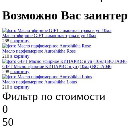
Возможно Вас заинтер
Масло эфирное GIFT лимонная трава в уп 10мл
288
в корзину
Масло паpфюмеpное Auroshikha Rose
210
в корзину
GIFT Масло эфирное КИПАРИС в уп (10мл) BOTA046
298
в корзину
Масло паpфюмеpное Auroshikha Lotus
210
в корзину
Фильтр по стоимости
0
50