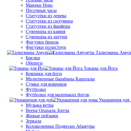
Манеки Неко
Песочные часы
Статуэтки из дерева
Статуэтки из силумина
Статуэтки из фарфора
Сувениры из камня
Сувениры из латуни
Фигурки бронза
Фигурки полистоун
Талисманы Амул
Брелки
Обереги
Товары для Йога
Коврики для йоги
Молитвенные барабаны Караталы
Сумки для ковриков
Футболки
Футболки для маленьких йогов
Украшения для 
Музыка ветра
Веера Опахала Зонты
Живые пейзажи
Зеркала
Колокольчики Подвески Абажуры