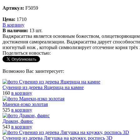
Артикул:
F5059
Цена:
1710
В корзину
В наличии:
13 шт.
Ваджрасаттва является основным божеством, олицетворяющим 
достижения самореализации. Ваджрасаттва дарует способности
изогнутый нож , который символизирует отсечение корня трёх Я
Поделиться новостью:
Возможно Вас заинтересует:
Сувенир из дерева Ящерица на камне
160
в корзину
Манеки-нэко золотая
525
в корзину
Дракон, фаянс
543
в корзину
Сувенир из дерева Лягушка на кружку, роспись 3D