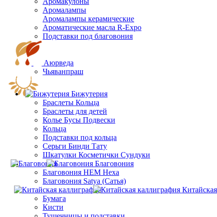
Аромакулоны
Аромалампы
Aромалампы керамические
Ароматические масла R-Expo
Подставки под благовония
Аюрведа
Чьяванпраш
Бижутерия
Браслеты Кольца
Браслеты для детей
Колье Бусы Подвески
Кольца
Подставки под кольца
Серьги Бинди Тату
Шкатулки Косметички Сундуки
Благовония
Благовония HEM Hexa
Благовония Satya (Сатья)
Китайская
Бумага
Кисти
Тушечницы и подставки