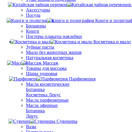
Аксессуары
Посуда
Книги и полигра
Брошюры
Книги
Постеры плакаты наклейки
Косметика и мыло
Зубные пасты
Мыло без животных жиров
Натуральная косметика
Массаж
Товары для массажа
Шары здоровья
Парфюмерия
Масла косметические
Ботаника
Косметика Лекус
Масла парфюмерные
Масла эфирные
Ботаника
Лекус
Сувениры
Вазы
Гелевые часы