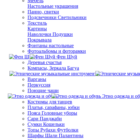
Мебель
Настольные украшения
Панно, свитки
Подсвечники Светильники
Текстиль
Картины
Наволочки Подушки
Покрывала
Фонтаны настольные
Фотоальбомы и фоторамки
Фен Шуй
Деревья счастья
Компасы, Зеркала Багуа
Варганы
Перкуссия
Поющие чаши
Этно одежда и об
Костюмы для танцев
Платья, сарафаны, юбки
Пояса Головные уборы
Сари Панджаби
Сумки Кошельки
Топы Рубахи Футболки
Шарфы Шали Палантины