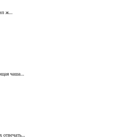
п ж...
щая чаша...
 отвечать...