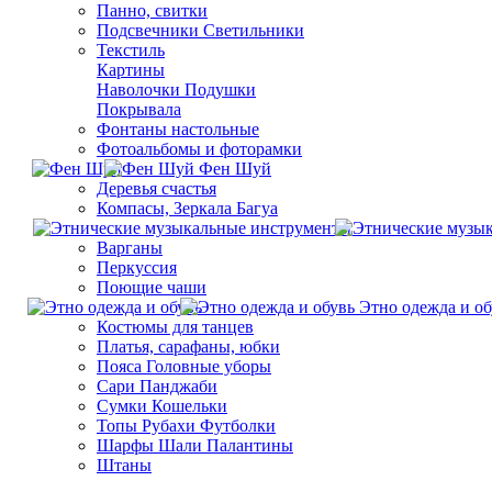
Панно, свитки
Подсвечники Светильники
Текстиль
Картины
Наволочки Подушки
Покрывала
Фонтаны настольные
Фотоальбомы и фоторамки
Фен Шуй
Деревья счастья
Компасы, Зеркала Багуа
Варганы
Перкуссия
Поющие чаши
Этно одежда и об
Костюмы для танцев
Платья, сарафаны, юбки
Пояса Головные уборы
Сари Панджаби
Сумки Кошельки
Топы Рубахи Футболки
Шарфы Шали Палантины
Штаны