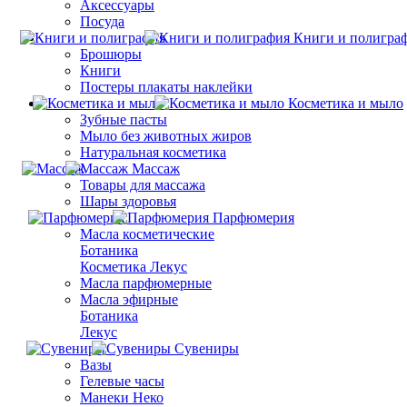
Аксессуары
Посуда
Книги и полигра
Брошюры
Книги
Постеры плакаты наклейки
Косметика и мыло
Зубные пасты
Мыло без животных жиров
Натуральная косметика
Массаж
Товары для массажа
Шары здоровья
Парфюмерия
Масла косметические
Ботаника
Косметика Лекус
Масла парфюмерные
Масла эфирные
Ботаника
Лекус
Сувениры
Вазы
Гелевые часы
Манеки Неко