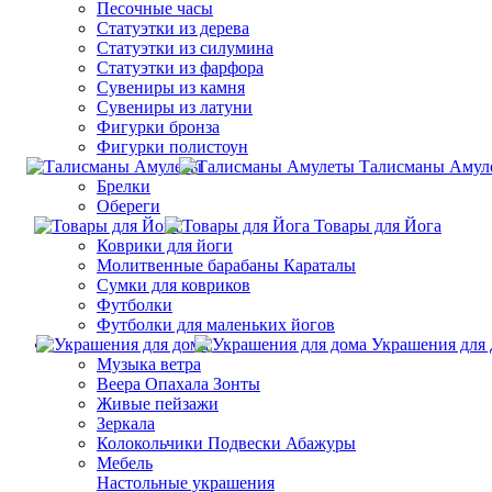
Песочные часы
Статуэтки из дерева
Статуэтки из силумина
Статуэтки из фарфора
Сувениры из камня
Сувениры из латуни
Фигурки бронза
Фигурки полистоун
Талисманы Амул
Брелки
Обереги
Товары для Йога
Коврики для йоги
Молитвенные барабаны Караталы
Сумки для ковриков
Футболки
Футболки для маленьких йогов
Украшения для 
Музыка ветра
Веера Опахала Зонты
Живые пейзажи
Зеркала
Колокольчики Подвески Абажуры
Мебель
Настольные украшения