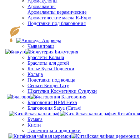
Аромакулоны
Аромалампы
Aромалампы керамические
Ароматические масла R-Expo
Подставки под благовония
Аюрведа
Чьяванпраш
Бижутерия
Браслеты Кольца
Браслеты для детей
Колье Бусы Подвески
Кольца
Подставки под кольца
Серьги Бинди Тату
Шкатулки Косметички Сундуки
Благовония
Благовония HEM Hexa
Благовония Satya (Сатья)
Китайская
Бумага
Кисти
Тушечницы и подставки