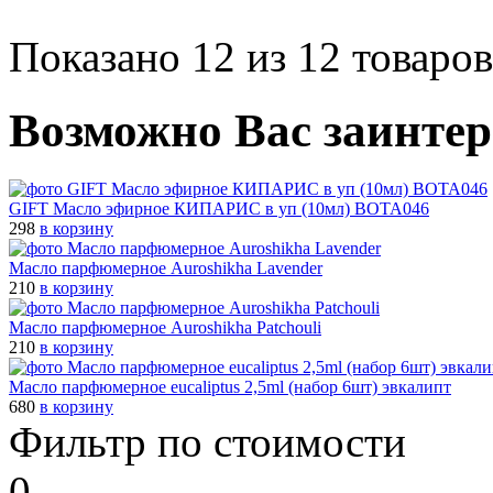
Показано 12 из 12 товаров
Возможно Вас заинтер
GIFT Масло эфирное КИПАРИС в уп (10мл) BOTA046
298
в корзину
Масло паpфюмеpное Auroshikha Lavender
210
в корзину
Масло паpфюмеpное Auroshikha Patchouli
210
в корзину
Масло парфюмерное eucaliptus 2,5ml (набор 6шт) эвкалипт
680
в корзину
Фильтр по стоимости
0