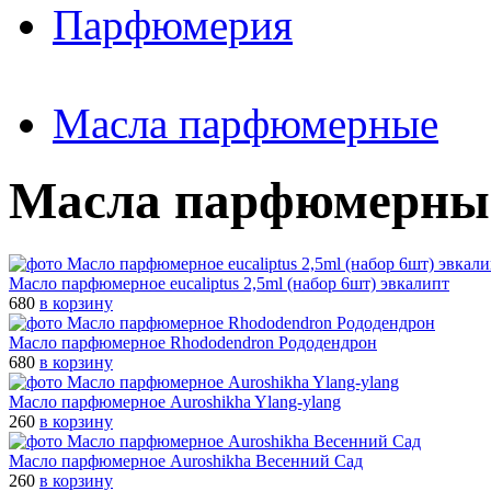
Парфюмерия
Масла парфюмерные
Масла парфюмерны
Масло парфюмерное eucaliptus 2,5ml (набор 6шт) эвкалипт
680
в корзину
Масло парфюмерное Rhododendron Рододендрон
680
в корзину
Масло паpфюмеpное Auroshikha Ylang-ylang
260
в корзину
Масло паpфюмеpное Auroshikha Весенний Сад
260
в корзину