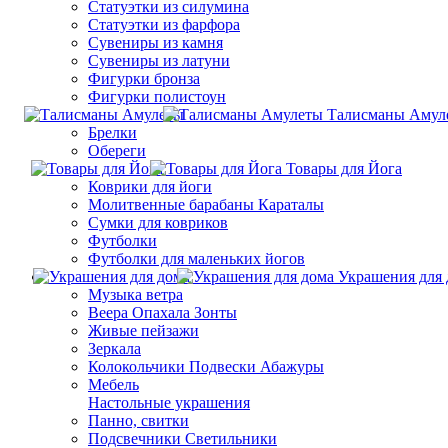
Статуэтки из силумина
Статуэтки из фарфора
Сувениры из камня
Сувениры из латуни
Фигурки бронза
Фигурки полистоун
Талисманы Амул
Брелки
Обереги
Товары для Йога
Коврики для йоги
Молитвенные барабаны Караталы
Сумки для ковриков
Футболки
Футболки для маленьких йогов
Украшения для 
Музыка ветра
Веера Опахала Зонты
Живые пейзажи
Зеркала
Колокольчики Подвески Абажуры
Мебель
Настольные украшения
Панно, свитки
Подсвечники Светильники