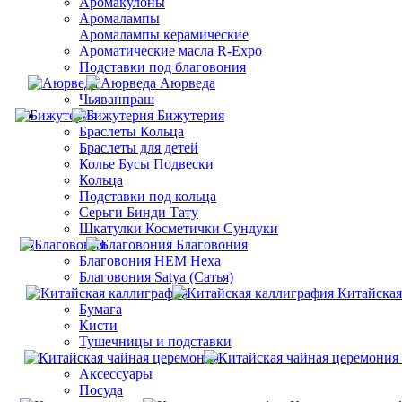
Аромакулоны
Аромалампы
Aромалампы керамические
Ароматические масла R-Expo
Подставки под благовония
Аюрведа
Чьяванпраш
Бижутерия
Браслеты Кольца
Браслеты для детей
Колье Бусы Подвески
Кольца
Подставки под кольца
Серьги Бинди Тату
Шкатулки Косметички Сундуки
Благовония
Благовония HEM Hexa
Благовония Satya (Сатья)
Китайская
Бумага
Кисти
Тушечницы и подставки
Аксессуары
Посуда