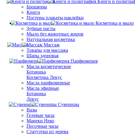
Книги и полигра
Брошюры
Книги
Постеры плакаты наклейки
Косметика и мыло
Зубные пасты
Мыло без животных жиров
Натуральная косметика
Массаж
Товары для массажа
Шары здоровья
Парфюмерия
Масла косметические
Ботаника
Косметика Лекус
Масла парфюмерные
Масла эфирные
Ботаника
Лекус
Сувениры
Вазы
Гелевые часы
Манеки Неко
Песочные часы
Статуэтки из дерева