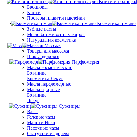
Книги и полигра
Брошюры
Книги
Постеры плакаты наклейки
Косметика и мыло
Зубные пасты
Мыло без животных жиров
Натуральная косметика
Массаж
Товары для массажа
Шары здоровья
Парфюмерия
Масла косметические
Ботаника
Косметика Лекус
Масла парфюмерные
Масла эфирные
Ботаника
Лекус
Сувениры
Вазы
Гелевые часы
Манеки Неко
Песочные часы
Статуэтки из дерева