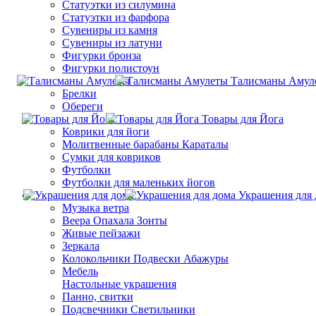
Статуэтки из силумина
Статуэтки из фарфора
Сувениры из камня
Сувениры из латуни
Фигурки бронза
Фигурки полистоун
Талисманы Амул
Брелки
Обереги
Товары для Йога
Коврики для йоги
Молитвенные барабаны Караталы
Сумки для ковриков
Футболки
Футболки для маленьких йогов
Украшения для 
Музыка ветра
Веера Опахала Зонты
Живые пейзажи
Зеркала
Колокольчики Подвески Абажуры
Мебель
Настольные украшения
Панно, свитки
Подсвечники Светильники