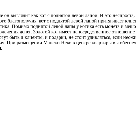
он выглядит как кот с поднятой левой лапой. И это неспроста,
ого благополучия, кот с поднятой левой лапой притягивает клие
тика. Помимо поднятой левой лапы у котика есть монета и мешо
влечения денег. Золотой кот имеет непосредственное отношени
огут быть и клиенты, и подарки, не стоит удивляться, если не
ия. При размещении Манеки Неко в центре квартиры вы обеспечив
.