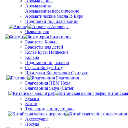
Аромакулоны
Аромалампы
Aромалампы керамические
Ароматические масла R-Expo
Подставки под благовония
Аюрведа
Чьяванпраш
Бижутерия
Браслеты Кольца
Браслеты для детей
Колье Бусы Подвески
Кольца
Подставки под кольца
Серьги Бинди Тату
Шкатулки Косметички Сундуки
Благовония
Благовония HEM Hexa
Благовония Satya (Сатья)
Китайская
Бумага
Кисти
Тушечницы и подставки
Аксессуары
Посуда