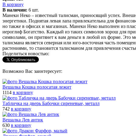
В корзину
В наличии:
6 шт.
Манеки Неко – известный талисман, приносящий успех. Внешне 
энергетики. Поднятая левая лапа привлекательна для финансов
но также в офисах и магазинах. Манеки Неко выполнен из плас
иероглиф Богатство. Каждый из таких символов хорош для при
символами, он притянет к вам деньги в любой их форме. Это м
талисмана является северная или юго-восточная часть помещен
растениями, то становится талисманом для привлечения счастья
Поделиться новостью:
Возможно Вас заинтересует:
Вешалка Кошка полосатая лежит
1114
в корзину
Табличка на дверь Бабочки сиреневые, металл
742
в корзину
Вешалка Лев антик
630
в корзину