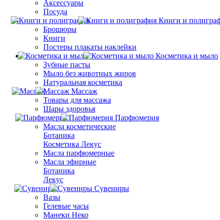
Аксессуары
Посуда
Книги и полигра
Брошюры
Книги
Постеры плакаты наклейки
Косметика и мыло
Зубные пасты
Мыло без животных жиров
Натуральная косметика
Массаж
Товары для массажа
Шары здоровья
Парфюмерия
Масла косметические
Ботаника
Косметика Лекус
Масла парфюмерные
Масла эфирные
Ботаника
Лекус
Сувениры
Вазы
Гелевые часы
Манеки Неко