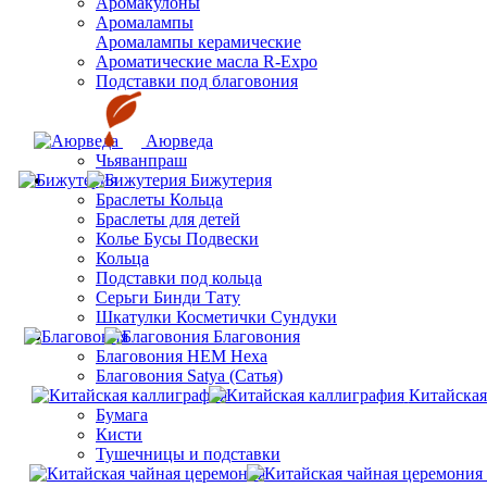
Аромакулоны
Аромалампы
Aромалампы керамические
Ароматические масла R-Expo
Подставки под благовония
Аюрведа
Чьяванпраш
Бижутерия
Браслеты Кольца
Браслеты для детей
Колье Бусы Подвески
Кольца
Подставки под кольца
Серьги Бинди Тату
Шкатулки Косметички Сундуки
Благовония
Благовония HEM Hexa
Благовония Satya (Сатья)
Китайская
Бумага
Кисти
Тушечницы и подставки