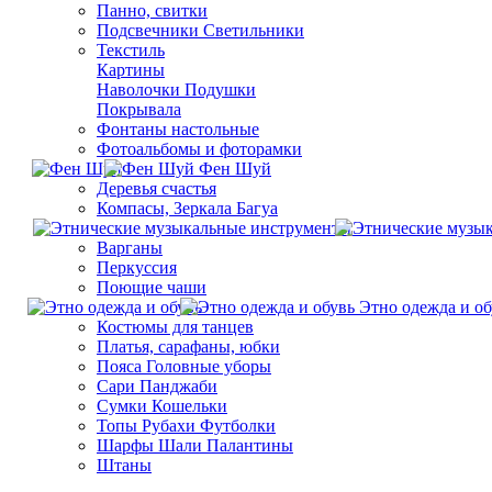
Панно, свитки
Подсвечники Светильники
Текстиль
Картины
Наволочки Подушки
Покрывала
Фонтаны настольные
Фотоальбомы и фоторамки
Фен Шуй
Деревья счастья
Компасы, Зеркала Багуа
Варганы
Перкуссия
Поющие чаши
Этно одежда и об
Костюмы для танцев
Платья, сарафаны, юбки
Пояса Головные уборы
Сари Панджаби
Сумки Кошельки
Топы Рубахи Футболки
Шарфы Шали Палантины
Штаны