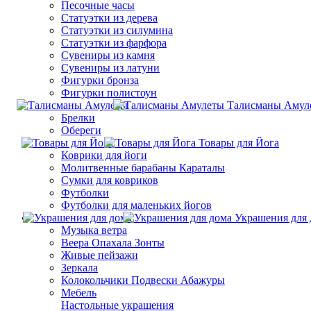
Песочные часы
Статуэтки из дерева
Статуэтки из силумина
Статуэтки из фарфора
Сувениры из камня
Сувениры из латуни
Фигурки бронза
Фигурки полистоун
Талисманы Амул
Брелки
Обереги
Товары для Йога
Коврики для йоги
Молитвенные барабаны Караталы
Сумки для ковриков
Футболки
Футболки для маленьких йогов
Украшения для 
Музыка ветра
Веера Опахала Зонты
Живые пейзажи
Зеркала
Колокольчики Подвески Абажуры
Мебель
Настольные украшения